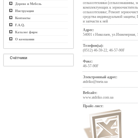
сельхозтехники (сельхозмашины, 
Дерево и Мебель
комплектующих к зерноочистительн
Инструкция
сельхозтехнике; Ремонт зерноочис
средства индивидуальной защиты;
Контакты
и запчасти к ней
F.A.Q.
Адрес:
Каталог фирм
54001 г.Николаев, ул.Инженерная, 
О компании
Телефон(ы):
(0512) 46-59-22, 46-57-90F
Счётчики
Факс:
46-57-90F
Электронный адрес:
atdriko@meta.ua
Вебсайт:
www.atdriko.com.ua
Прайс-лист: