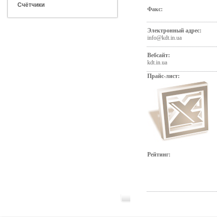
Счётчики
Факс:
Электронный адрес:
info@kdt.in.ua
Вебсайт:
kdt.in.ua
Прайс-лист:
Рейтинг: