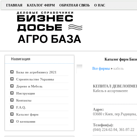
ГЛАВНАЯ
КАТАЛОГ ФИРМ
ОБРАТНАЯ СВЯЗЬ
О НАС
Навигация
Каталог фирм Бизн
Все фирмы
»
кабель
Базы по агробизнесу 2021
Строительство Украины
КЕПИТАЛ ДЕВЕЛОПМЕ
Дерево и Мебель
Кабель в ассортименте
Инструкция
Контакты
F.A.Q.
Адрес:
03680 г.Киев, пер.Радищева,
Каталог фирм
О компании
Телефон(ы):
(044) 224-62-94, 361-97-22