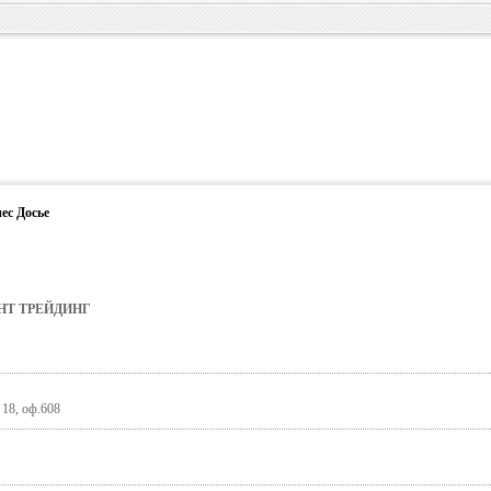
ес Досье
НТ ТРЕЙДИНГ
 18, оф.608