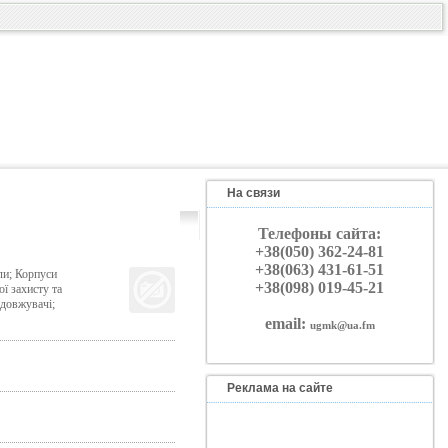
На связи
Телефоны сайта:
+38(050) 362-24-81
+38(063) 431-61-51
ли; Корпуси
+38(098) 019-45-21
ї захисту та
одовжувачі;
email:
ugmk@ua.fm
Реклама на сайте