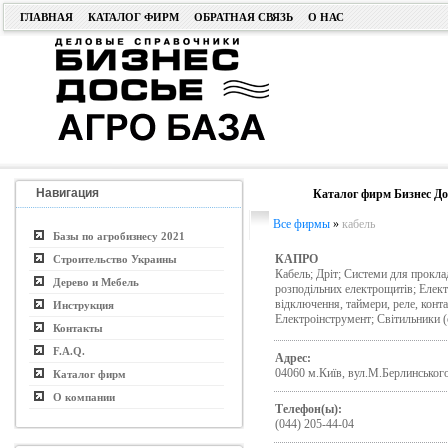
ГЛАВНАЯ
КАТАЛОГ ФИРМ
ОБРАТНАЯ СВЯЗЬ
О НАС
Навигация
Каталог фирм Бизнес До
Все фирмы
»
кабель
Базы по агробизнесу 2021
КАПРО
Строительство Украины
Кабель; Дріт; Системи для проклад
Дерево и Мебель
розподільних електрощитів; Елект
відключення, таймери, реле, конта
Инструкция
Електроінструмент; Світильники (о
Контакты
F.A.Q.
Адрес:
04060 м.Київ, вул.М.Берлинського
Каталог фирм
О компании
Телефон(ы):
(044) 205-44-04