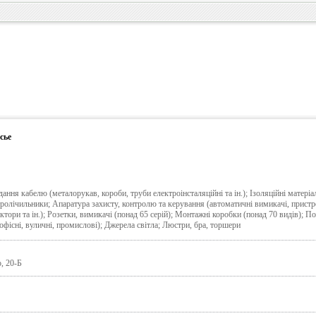
сье
ання кабелю (металорукав, короби, труби електроінсталяційні та ін.); Ізоляційні матеріа
ролічильники; Апаратура захисту, контролю та керування (автоматичні вимикачі, пристро
ктори та ін.); Розетки, вимикачі (понад 65 серій); Монтажні коробки (понад 70 видів); П
фісні, вуличні, промислові); Джерела світла; Люстри, бра, торшери
, 20-Б