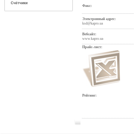
Счётчики
Факс:
Электронный адрес:
ksd@kapro.ua
Вебсайт:
www.kapro.ua
Прайс-лист:
Рейтинг: