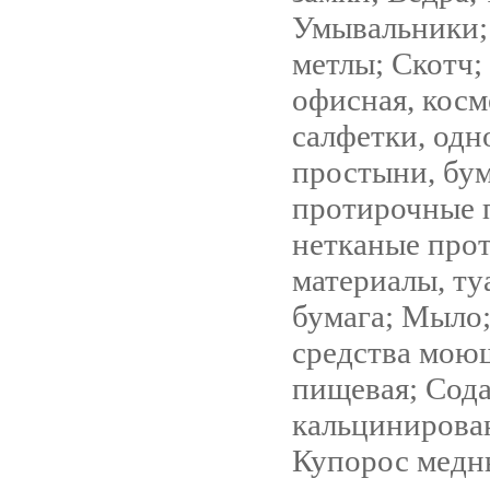
Умывальники;
метлы; Скотч;
офисная, косм
салфетки, одн
простыни, бу
протирочные 
нетканые про
материалы, ту
бумага; Мыло
средства мою
пищевая; Сод
кальцинирова
Купорос медн