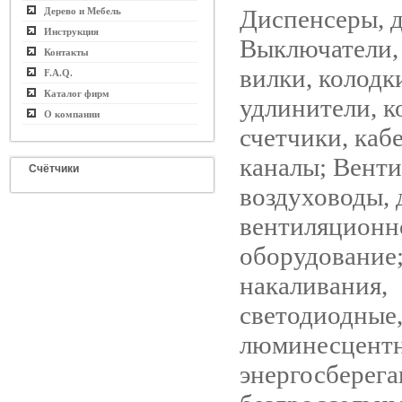
Диспенсеры, 
Дерево и Мебель
Инструкция
Выключатели, 
Контакты
вилки, колодк
F.A.Q.
Каталог фирм
удлинители, к
О компании
счетчики, каб
каналы; Венти
Счётчики
воздуховоды, 
вентиляционн
оборудование
накаливания,
светодиодные
люминесцентн
энергосберег