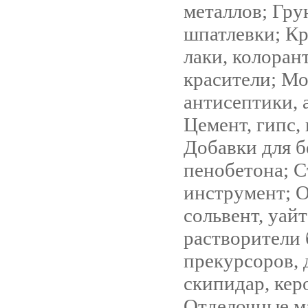
металлов; Гру
шпатлевки; Кр
лаки, колоран
красители; Мо
антисептики, 
Цемент, гипс, 
Добавки для б
пенобетона; 
инструмент; 
сольвент, уайт
растворители 
прекурсоров, 
скипидар, кер
Отделочные м