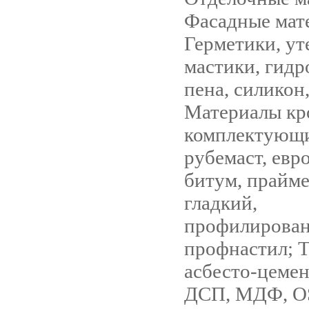
Фасадные мат
Герметики, ут
мастики, гидр
пена, силикон
Материалы кр
комплектующи
рубемаст, евр
битум, прайме
гладкий,
профилирова
профнастил; 
асбесто-цеме
ДСП, МДФ, OS