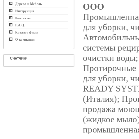
ООО
Дерево и Мебель
Инструкция
Промышленная
Контакты
для уборки, ч
F.A.Q.
Каталог фирм
Автомобильны
О компании
системы реци
очистки воды;
Счётчики
Протирочные 
для уборки, ч
READY SYS
(Италия); Про
продажа моющ
(жидкое мыло
промышленная