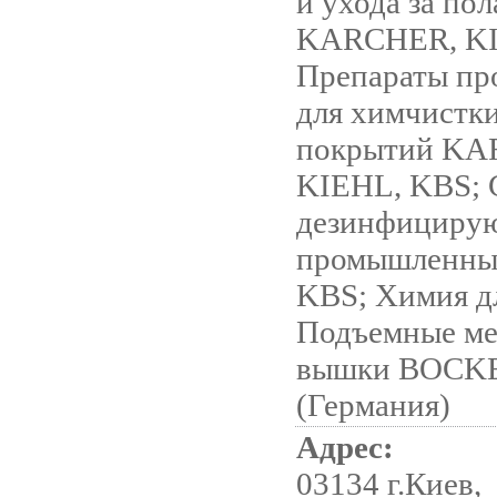
и ухода за по
KARCHER, KI
Препараты п
для химчистк
покрытий KA
KIEHL, KBS; 
дезинфициру
промышленны
KBS; Химия дл
Подъемные ме
вышки BOCK
(Германия)
Адрес:
03134 г.Киев,