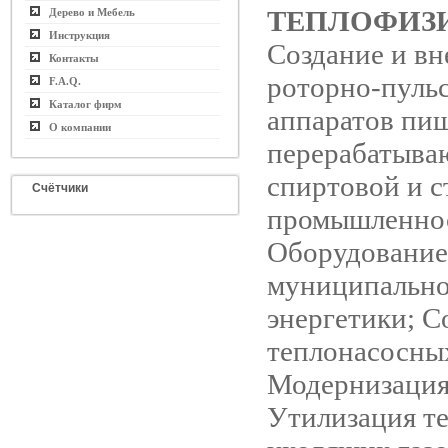
ТЕПЛОФИЗ
Дерево и Мебель
Инструкция
Создание и вн
Контакты
роторно-пуль
F.A.Q.
Каталог фирм
аппаратов пи
О компании
перерабатыва
спиртовой и 
Счётчики
промышленно
Оборудование
муниципальн
энергетики; С
теплонасосны
Модернизация
Утилизация т