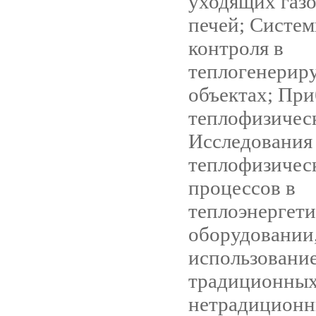
уходящих газо
печей; Систем
контроля в
теплогенери
объектах; Пр
теплофизичес
Исследования
теплофизичес
процессов в
теплоэнергет
оборудовании
использовани
традиционных
нетрадицион