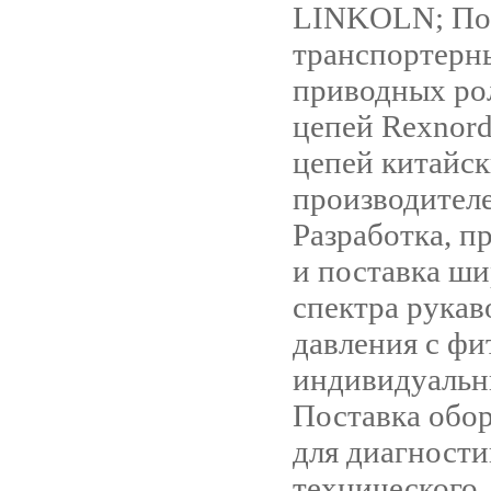
LINKOLN; По
транспортерн
приводных ро
цепей Rexnord
цепей китайс
производител
Разработка, п
и поставка ши
спектра рукав
давления с фи
индивидуальн
Поставка обо
для диагности
технического