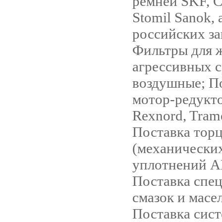
ремней SKF, Co
Stomil Sanok, 
российских за
Фильтры для 
агрессивных с
воздушные; П
мотор-редукт
Rexnord, Trame
Поставка тор
(механически
уплотнений 
Поставка спе
смазок и масе
Поставка сист