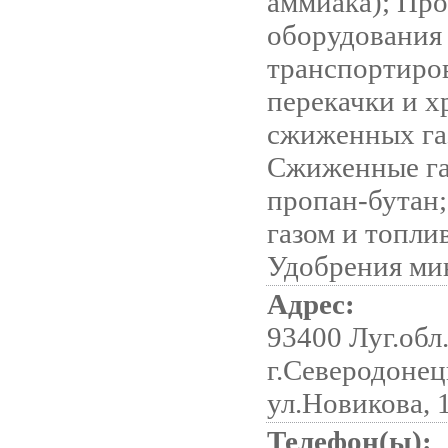
аммиака); Про
оборудования
транспортиро
перекачки и х
сжиженных га
Сжиженные га
пропан-бутан;
газом и топли
Удобрения ми
Адрес:
93400 Луг.обл.
г.Северодонец
ул.Новикова, 
Телефон(ы):