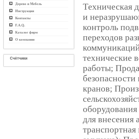
Техническая 
Дерево и Мебель
Инструкция
и неразруша
Контакты
контроль под
F.A.Q.
Каталог фирм
переходов ра
О компании
коммуникаций
технические 
Счётчики
работы; Прод
безопасности
кранов; Произ
сельскохозяйс
оборудования 
для внесения 
транспортная 