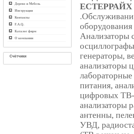
ЕСТЕРРАЙХ
Дерево и Мебель
Инструкция
.Обслуживани
Контакты
оборудования
F.A.Q.
Каталог фирм
Анализаторы с
О компании
осциллографы
генераторы, в
Счётчики
анализаторы ц
лабораторные
питания, анал
цифровых ТВ-
анализаторы р
антенны, пеле
УВД, радиост