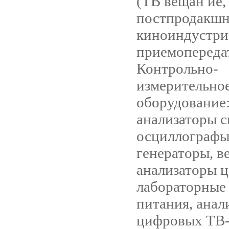
(ТВ вещан ие,
постпродакшн
киноиндустри
приемопереда
Контрольно-
измерительно
оборудование
анализаторы с
осциллографы
генераторы, в
анализаторы ц
лабораторные
питания, анал
цифровых ТВ-