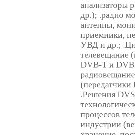
анализаторы р
др.); .радио м
антенны, мон
приемники, п
УВД и др.; .Ц
телевещание 
DVB-T и DVB-
радиовещание
(передатчики 
.Pешения DVS
технологичес
процессов тел
индустрии (в
хранение, пос