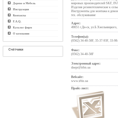
мировых производителей SKF, INA
Дерево и Мебель
Изделия резинотехнические к сель
Инструкция
Инструменты для монтажа и демо
тех. обслуживание
Контакты
F.A.Q.
Адрес:
49051 г.Дн-ск, ул.Б.Хмельницкого,
Каталог фирм
О компании
Телефон(ы):
(0562) 34-40-58F, 35-37-93F, 33-98
Счётчики
Факс:
(0562) 34-40-58F
Электронный адрес:
dnepr@irbis.ua
Вебсайт:
www.irbis.ua
Прайс-лист: