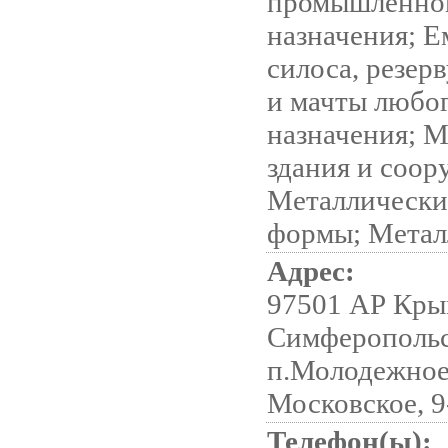
промышленно
назначения; Е
силоса, резер
и мачты любо
назначения; 
здания и соор
Металлически
формы; Метал
Адрес:
97501 АР Кры
Симферопольс
п.Молодежное
Московское, 9
Телефон(ы):