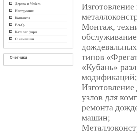
Изготовление
Дерево и Мебель
Инструкция
металлоконст
Контакты
Монтаж, техн
F.A.Q.
Каталог фирм
обслуживание
О компании
дождевальны
типов «Фрегат
Счётчики
«Кубань» раз
модификаций;
Изготовление 
узлов для ком
ремонта дожд
машин;
Металлоконст