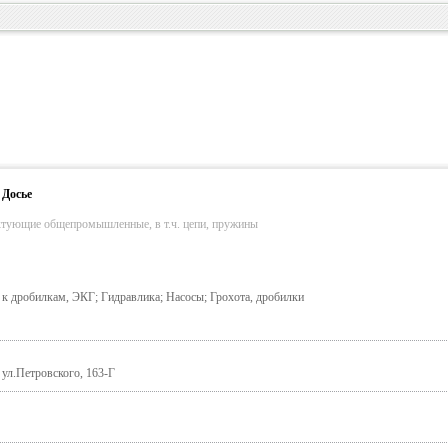
 Досье
ктующие общепромышленные, в т.ч. цепи, пружины
 к дробилкам, ЭКГ; Гидравлика; Насосы; Грохота, дробилки
 ул.Петровского, 163-Г