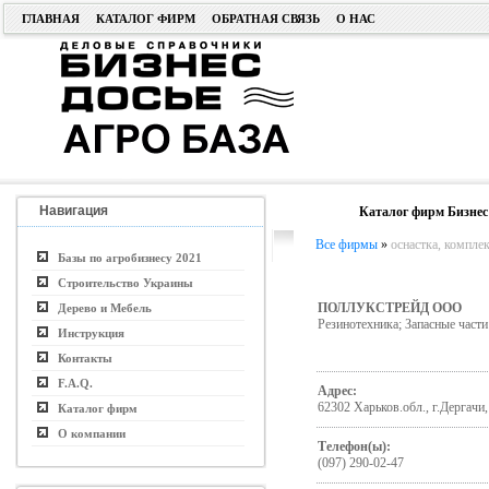
ГЛАВНАЯ
КАТАЛОГ ФИРМ
ОБРАТНАЯ СВЯЗЬ
О НАС
Навигация
Каталог фирм Бизнес
Все фирмы
»
оснастка, компле
Базы по агробизнесу 2021
Строительство Украины
ПОЛЛУКСТРЕЙД ООО
Дерево и Мебель
Резинотехника; Запасные части
Инструкция
Контакты
F.A.Q.
Адрес:
62302 Харьков.обл., г.Дергачи,
Каталог фирм
О компании
Телефон(ы):
(097) 290-02-47