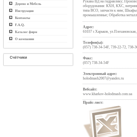
Рукава ВД на гидравлику; Произв
Дерево и Мебель
оборудования: КХН, КХС, витрин
типа ВСО, запчасти к ним; Шкафы
Инструкция
промышленные; Обработка металл
Контакты
F.A.Q.
Адрес:
61037 г.Харьков, ул.Плехановская,
Каталог фирм
О компании
Телефон(ы):
(057) 738-34-54F, 739-22-72, 738-3
Счётчики
Факс:
(057) 738-34-54F
Электронный адрес:
holodmash2007@yandex.ru
Вебсайт:
www.kharkov-holodmash.com.ua
Прайс-лист: