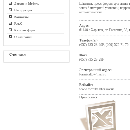
Штампы, пресс-формы для литья и
Дерево и Мебель
заказ блистерной упаковки, корр
Инструкция
автоматические
Контакты
F.A.Q.
Адрес:
61140 г.Харьков, пр.Гагарина, 38, к
Каталог фирм
О компании
Телефон(ы):
(057) 735-23-29F, (050) 575-71-75
Счётчики
Факс:
(057) 735-23-29F
Электронный адрес:
formikaltd@mail.ru
Вебсайт:
www.formika.kharkov.ua
Прайс-лист: