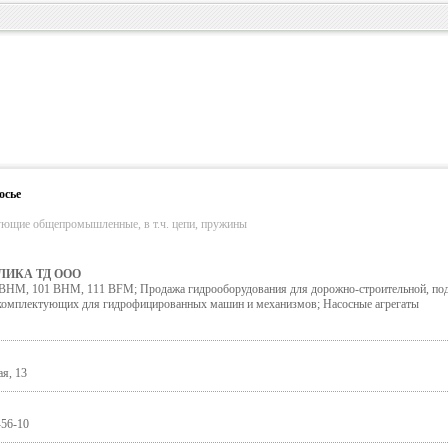
осье
ующие общепромышленные, в т.ч. цепи, пружины
ЛИКА ТД ООО
 ВНМ, 101 BHM, 111 BFM; Продажа гидрооборудования для дорожно-строительной, по
и комплектующих для гидрофицированных машин и механизмов; Насосные агрегаты
ая, 13
-56-10