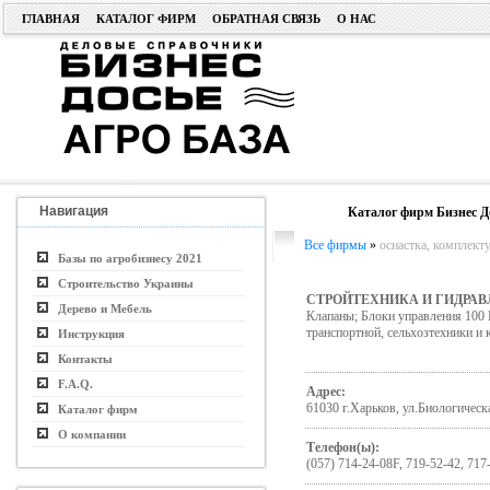
ГЛАВНАЯ
КАТАЛОГ ФИРМ
ОБРАТНАЯ СВЯЗЬ
О НАС
Навигация
Каталог фирм Бизнес Д
Все фирмы
»
оснастка, комплект
Базы по агробизнесу 2021
Строительство Украины
СТРОЙТЕХНИКА И ГИДРАВ
Дерево и Мебель
Клапаны; Блоки управления 100
транспортной, сельхозтехники 
Инструкция
Контакты
F.A.Q.
Адрес:
61030 г.Харьков, ул.Биологическ
Каталог фирм
О компании
Телефон(ы):
(057) 714-24-08F, 719-52-42, 717