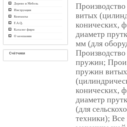
Производство
Дерево и Мебель
Инструкция
витых (цилин
Контакты
конических, 
F.A.Q.
Каталог фирм
диаметр прутк
О компании
мм (для обору
Производство
Счётчики
пружин; Прои
пружин виты
(цилиндричес
конических, 
диаметр прутк
(для сельскох
техники); Все