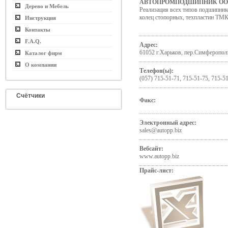
АВТОПРОМПОДШИПНИК О
Дерево и Мебель
Реализация всех типов подшипнико
колец стопорных, техпластин Т
Инструкция
Контакты
F.A.Q.
Адрес:
61052 г.Харьков, пер.Симферопол
Каталог фирм
О компании
Телефон(ы):
(057) 715-51-71, 715-51-75, 715-5
Счётчики
Факс:
Электронный адрес:
sales@autopp.biz
Вебсайт:
www.autopp.biz
Прайс-лист: