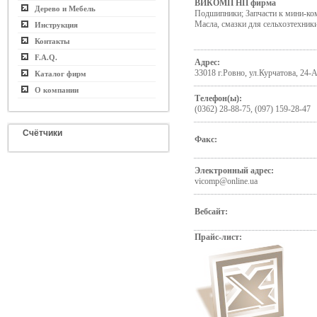
ВИКОМП НП фирма
Дерево и Мебель
Подшипники; Запчасти к мини-ком
Масла, смазки для сельхозтехник
Инструкция
Контакты
F.A.Q.
Адрес:
33018 г.Ровно, ул.Курчатова, 24-
Каталог фирм
О компании
Телефон(ы):
(0362) 28-88-75, (097) 159-28-47
Счётчики
Факс:
Электронный адрес:
vicomp@online.ua
Вебсайт:
Прайс-лист: