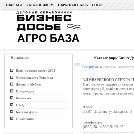
ГЛАВНАЯ
КАТАЛОГ ФИРМ
ОБРАТНАЯ СВЯЗЬ
О НАС
Навигация
Каталог фирм Бизнес До
Все фирмы
»
оснастка, комплект
Базы по агробизнесу 2021
Строительство Украины
З-Д КВАРЦЕВОГО СТЕКЛА 
Изготовление изделий из кварцев
Дерево и Мебель
конфигураций, колбы и чехлы из 
Инструкция
металлургии; Трубки кварцевые 
Контакты
F.A.Q.
Адрес:
36007 г.Полтава, ул.Заводская, 3
Каталог фирм
О компании
Телефон(ы):
(0532) 50-14-53F, 51-91-25