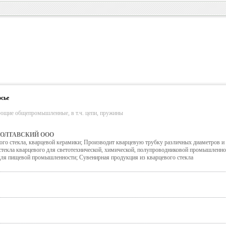
сье
ующие общепромышленные, в т.ч. цепи, пружины
ПОЛТАВСКИЙ ООО
ого стекла, кварцевой керамики; Производит кварцевую трубку различных диаметров и
стекла кварцевого для светотехнической, химической, полупроводниковой промышленно
для пищевой промышленности; Сувенирная продукция из кварцевого стекла