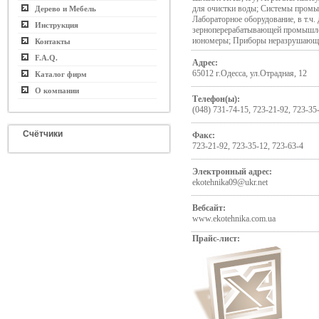
для очистки воды; Системы промы
Дерево и Мебель
Лабораторное оборудование, в т.ч.
Инструкция
зерноперерабатывающей промышле
иономеры; Приборы неразрушающ
Контакты
F.A.Q.
Адрес:
65012 г.Одесса, ул.Отрадная, 12
Каталог фирм
О компании
Телефон(ы):
(048) 731-74-15, 723-21-92, 723-35
Счётчики
Факс:
723-21-92, 723-35-12, 723-63-4
Электронный адрес:
ekotehnika09@ukr.net
Вебсайт:
www.ekotehnika.com.ua
Прайс-лист: