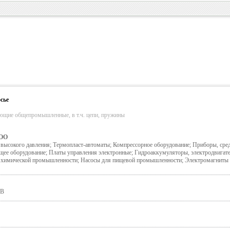
сье
ующие общепромышленные, в т.ч. цепи, пружины
ОО
ысокого давления; Термопласт-автоматы; Компрессорное оборудование; Приборы, сред
ее оборудование; Платы управления электронные; Гидроаккумуляторы, электродвигат
химической промышленности; Насосы для пищевой промышленности; Электромагниты
-В