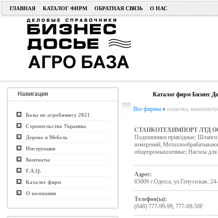
ГЛАВНАЯ
КАТАЛОГ ФИРМ
ОБРАТНАЯ СВЯЗЬ
О НАС
Навигация
Каталог фирм Бизнес До
Все фирмы
»
оснастка, комплект
Базы по агробизнесу 2021
Строительство Украины
СТАНКОТЕХИМПОРТ ЛТД О
Подшипники приводные; Шланги в
Дерево и Мебель
измерений; Металлообрабатывающ
Инструкция
общепромышленные; Насосы для 
Контакты
F.A.Q.
Адрес:
65009 г.Одесса, ул.Генуэзская, 24
Каталог фирм
О компании
Телефон(ы):
(048) 777-99-99, 777-69-50F