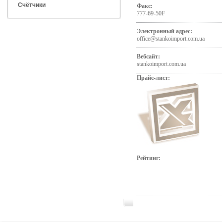
Счётчики
Факс:
777-69-50F
Электронный адрес:
office@stankoimport.com.ua
Вебсайт:
stankoimport.com.ua
Прайс-лист:
Рейтинг: