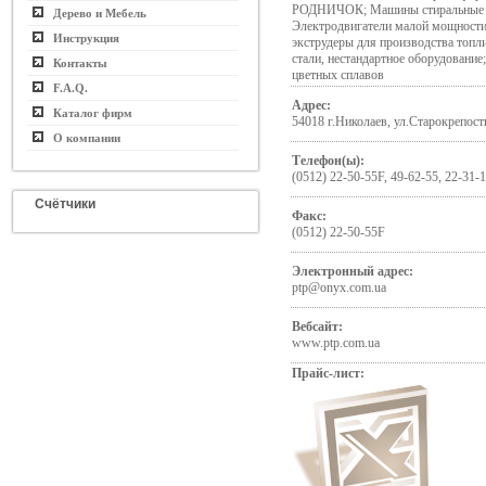
РОДНИЧОК; Машины стиральные
Дерево и Мебель
Электродвигатели малой мощности 
Инструкция
экструдеры для производства топл
стали, нестандартное оборудование
Контакты
цветных сплавов
F.A.Q.
Адрес:
Каталог фирм
54018 г.Николаев, ул.Старокрепост
О компании
Телефон(ы):
(0512) 22-50-55F, 49-62-55, 22-31-
Счётчики
Факс:
(0512) 22-50-55F
Электронный адрес:
ptp@onyx.com.ua
Вебсайт:
www.ptp.com.ua
Прайс-лист: