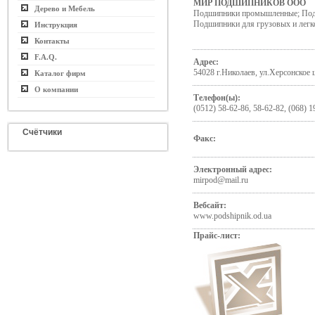
МИР ПОДШИПНИКОВ ООО
Дерево и Мебель
Подшипники промышленные; Подш
Подшипники для грузовых и легк
Инструкция
Контакты
F.A.Q.
Адрес:
54028 г.Николаев, ул.Херсонское 
Каталог фирм
О компании
Телефон(ы):
(0512) 58-62-86, 58-62-82, (068) 
Счётчики
Факс:
Электронный адрес:
mirpod@mail.ru
Вебсайт:
www.podshipnik.od.ua
Прайс-лист: