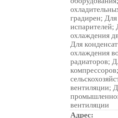
оборудования
охладительны
градирен; Для
испарителей; 
охлаждения дв
Для конденса
охлаждения во
радиаторов; Д
компрессоров
сельскохозяйс
вентиляции; 
промышленно
вентиляции
Адрес: