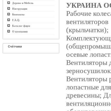
УКРАИНА О
Дерево и Мебель
Инструкция
Рабочие колес
Контакты
вентиляторов
F.A.Q.
Каталог фирм
(крыльчатки);
О компании
Комплектующ
(общепромыш
Счётчики
осевые лопаст
Вентиляторы 
зерносушилок
Вентиляторы 
лопастные дл
древесины; Д
вентиляционн