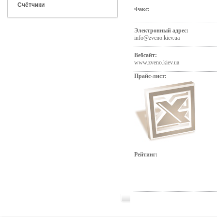
Счётчики
Факс:
Электронный адрес:
info@zveno.kiev.ua
Вебсайт:
www.zveno.kiev.ua
Прайс-лист:
Рейтинг: