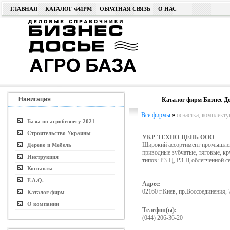
ГЛАВНАЯ
КАТАЛОГ ФИРМ
ОБРАТНАЯ СВЯЗЬ
О НАС
Навигация
Каталог фирм Бизнес До
Все фирмы
»
оснастка, комплект
Базы по агробизнесу 2021
Строительство Украины
УКР-ТЕХНО-ЦЕПЬ ООО
Широкий ассортимент промышленн
Дерево и Мебель
приводные зубчатые, тяговые, кр
Инструкция
типов: Р3-Ц, Р3-Ц облегченной с
Контакты
F.A.Q.
Адрес:
02160 г.Киев, пр.Воссоединения, 
Каталог фирм
О компании
Телефон(ы):
(044) 206-36-20