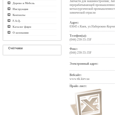
Запчасти для машиностроения; За
Дерево и Мебель
перерабатывающей промышленности
металлургической промышленности
Инструкция
химической отрасли
Контакты
F.A.Q.
Адрес:
03045 г.Киев, ул.Набережно-Корче
Каталог фирм
О компании
Телефон(ы):
(044) 259-55-35F
Счётчики
Факс:
(044) 259-55-35F
Электронный адрес:
Вебсайт:
www.ttk.kiev.ua
Прайс-лист: