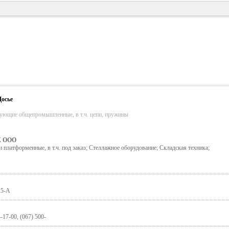
Досье
тующие общепромышленные, в т.ч. цепи, пружины
 ООО
 платформенные, в т.ч. под заказ; Стеллажное оборудование; Складская техника;
25-А
-17-00, (067) 500-