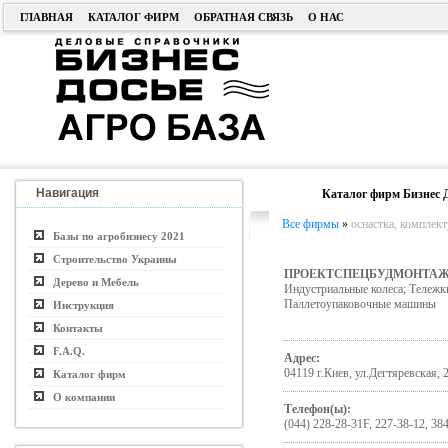
ГЛАВНАЯ
КАТАЛОГ ФИРМ
ОБРАТНАЯ СВЯЗЬ
О НАС
Навигация
Каталог фирм Бизнес 
Все фирмы
»
оснастка, комплек
Базы по агробизнесу 2021
Строительство Украины
ПРОЕКТСПЕЦБУДМОНТАЖ
Дерево и Мебель
Индустриальные колеса; Тележки
Паллетоупаковочные машины
Инструкция
Контакты
F.A.Q.
Адрес:
04119 г.Киев, ул.Дегтяревская, 
Каталог фирм
О компании
Телефон(ы):
(044) 228-28-31F, 227-38-12, 384