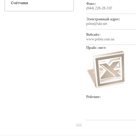
Счётчики
Факс:
(044) 228-28-31F
Электронный адрес:
psbm@ukr.net
Вебсайт:
www.psbm.com.ua
Прайс-лист:
Рейтинг: