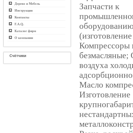
Запчасти к
Дерево и Мебель
Инструкция
промышленно
Контакты
оборудовани
F.A.Q.
Каталог фирм
(изготовление
О компании
Компрессоры 
безмасляные;
Счётчики
воздуха холод
адсорбционно
Масло компре
Изготовление
крупногабари
нестандартны
металлоконст