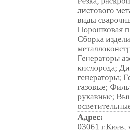
Резка, раскрой
листового мет
виды сварочны
Порошковая п
Сборка издели
металлоконст
Генераторы аз
кислорода; Ди
генераторы; Г
газовые; Фил
рукавные; Вы
осветительны
Адрес:
03061 г.Киев,