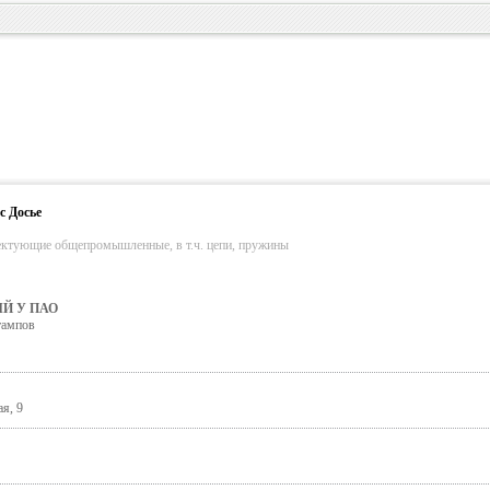
с Досье
ектующие общепромышленные, в т.ч. цепи, пружины
Й У ПАО
тампов
я, 9