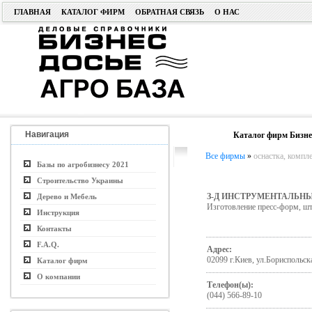
ГЛАВНАЯ
КАТАЛОГ ФИРМ
ОБРАТНАЯ СВЯЗЬ
О НАС
Навигация
Каталог фирм Бизне
Все фирмы
»
оснастка, компл
Базы по агробизнесу 2021
Строительство Украины
З-Д ИНСТРУМЕНТАЛЬНЫ
Дерево и Мебель
Изготовление пресс-форм, ш
Инструкция
Контакты
F.A.Q.
Адрес:
02099 г.Киев, ул.Бориспольска
Каталог фирм
О компании
Телефон(ы):
(044) 566-89-10