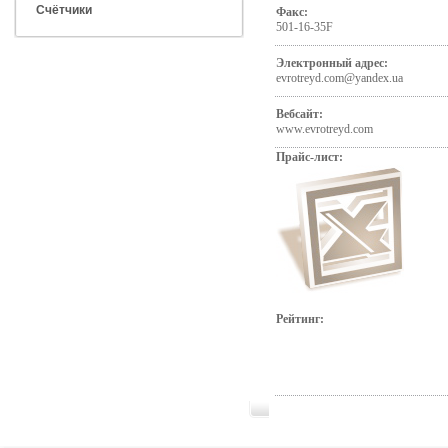
Счётчики
Факс:
501-16-35F
Электронный адрес:
evrotreyd.com@yandex.ua
Вебсайт:
www.evrotreyd.com
Прайс-лист:
Рейтинг: