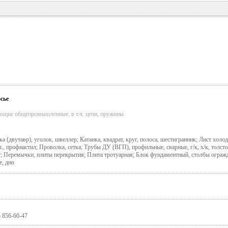
сье
ующие общепромышленные, в т.ч. цепи, пружины
а (двутавр), уголок, швеллер; Катанка, квадрат, круг, полоса, шестигранник; Лист холод
., профнастил; Проволка, сетка; Трубы ДУ (ВГП), профильные, сварные, г/к, х/к, толст
; Перемычки, плиты перекрытия; Плита тротуарная; Блок фундаментный, столбы ограж
е, дно
) 856-60-47