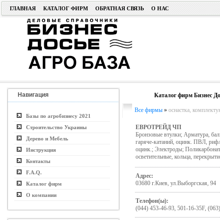
ГЛАВНАЯ
КАТАЛОГ ФИРМ
ОБРАТНАЯ СВЯЗЬ
О НАС
Навигация
Каталог фирм Бизнес До
Все фирмы
»
оснастка, комплект
Базы по агробизнесу 2021
ЕВРОТРЕЙД ЧП
Строительство Украины
Бронзовые втулки; Арматура, балк
Дерево и Мебель
гаряче-катаний, оцинк. ПВЛ, рифл
оцинк.; Электроды; Поликарбонат
Инструкция
осветительные, кольца, перекрыти
Контакты
F.A.Q.
Адрес:
03680 г.Киев, ул.Выборгская, 94
Каталог фирм
О компании
Телефон(ы):
(044) 453-46-93, 501-16-35F, (063