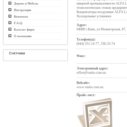
пищевой промышленности ALFA L
Дерево и Мебель
технологических стоков предприя
Инструкция
Конденсаторы воздушные ALFA L
Холодильные установки
Контакты
F.A.Q.
Адрес:
04080 г.Киев, ул.Межигорская, 87,
Каталог фирм
О компании
Телефон(ы):
(044) 351-14-77, 536-33-74
Счётчики
Факс:
Электронный адрес:
office@vasko.com.ua
Вебсайт:
www.vasko.com.ua
Прайс-лист: