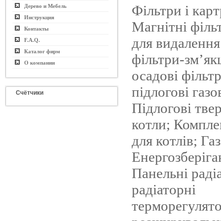
Фільтри і кар
Дерево и Мебель
Инструкция
Магнітні філь
Контакты
для видалення 
F.A.Q.
Каталог фирм
фільтри-зм’як
О компании
осадові фільтр
підлогові газо
Счётчики
Підлогові тве
котли; Компле
для котлів; Га
Енергозберіга
Панельні раді
радіаторні
терморегулято