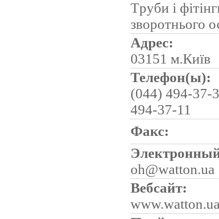
Tруби і фітін
зворотнього 
Адрес:
03151 м.Київ
Телефон(ы):
(044) 494-37-3
494-37-11
Факс:
Электронный
oh@watton.ua
Вебсайт:
www.watton.u