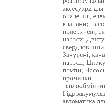
розширувальні
аксесуари для
опалення, еле
клапани; Насос
поверхневі, с
насоси; Двигу
свердловинних
Занурені, кана
насоси; Цирку
помпи; Насоси
промивки
теплообмінник
Гідроакумуля
автоматика для