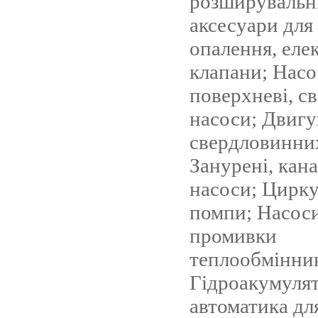
розширувальні
аксесуари для
опалення, еле
клапани; Насос
поверхневі, с
насоси; Двигу
свердловинних
Занурені, кана
насоси; Цирку
помпи; Насоси
промивки
теплообмінник
Гідроакумуля
автоматика для