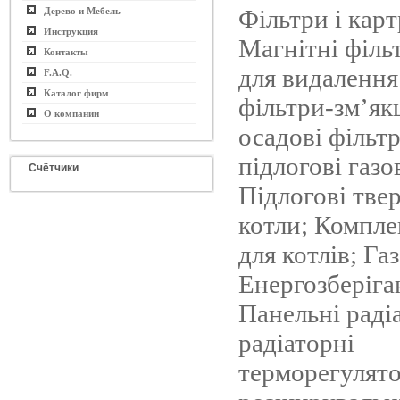
Фільтри і кар
Дерево и Мебель
Инструкция
Магнітні філь
Контакты
для видалення 
F.A.Q.
Каталог фирм
фільтри-зм’як
О компании
осадові фільтр
підлогові газо
Счётчики
Підлогові тве
котли; Компле
для котлів; Га
Енергозберіга
Панельні раді
радіаторні
терморегулято