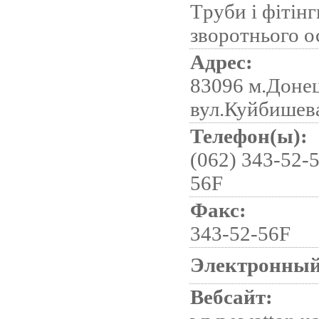
Tруби і фітін
зворотнього 
Адрес:
83096 м.Донец
вул.Куйбишева
Телефон(ы):
(062) 343-52-5
56F
Факс:
343-52-56F
Электронный
Вебсайт: