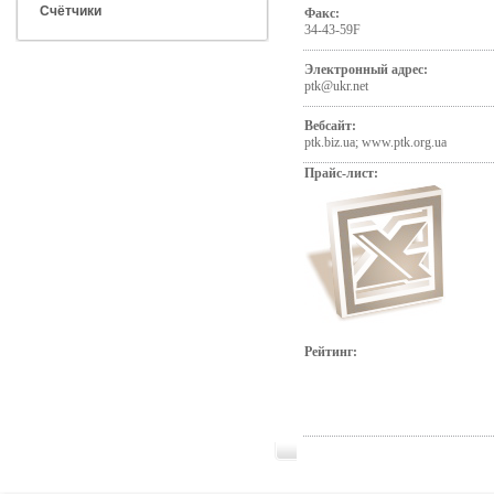
Счётчики
Факс:
34-43-59F
Электронный адрес:
ptk@ukr.net
Вебсайт:
ptk.biz.ua; www.ptk.org.ua
Прайс-лист:
Рейтинг: