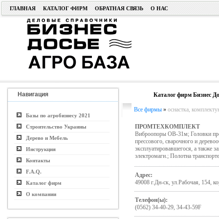
ГЛАВНАЯ
КАТАЛОГ ФИРМ
ОБРАТНАЯ СВЯЗЬ
О НАС
Навигация
Каталог фирм Бизнес До
Все фирмы
»
оснастка, комплект
Базы по агробизнесу 2021
ПРОМТЕХКОМПЛЕКТ
Строительство Украины
Виброопоры ОВ-31м; Головки пре
Дерево и Мебель
прессового, сварочного и дерево
эксплуатировавшегося, а также 
Инструкция
электромагн.; Полотна транспорт
Контакты
F.A.Q.
Адрес:
49008 г.Дн-ск, ул.Рабочая, 154, ко
Каталог фирм
О компании
Телефон(ы):
(0562) 34-40-29, 34-43-59F