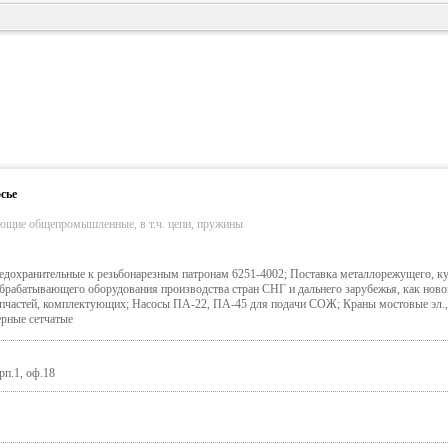
сье
ующие общепромышленные, в т.ч. цепи, пружины
дохранительные к резьбонарезным патронам 6251-4002; Поставка металлорежущего, ку
обрабатывающего оборудования производства стран СНГ и дальнего зарубежья, как новог
запчастей, комплектующих; Насосы ПА-22, ПА-45 для подачи СОЖ; Краны мостовые эл.,
ерные сетчатые
рп.1, оф.18