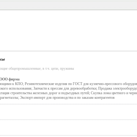
сье
ующие общепромышленные, в т.ч. цепи, пружины
ООО фирма
ующими к КПО; Резинотехнические изделия по ГОСТ для кузнечно-прессового оборудов
ого использования; Запчасти к прессам для деревообработки; Продажа электрооборуд
тация строительства железных дорог и подъездных путей; Скупка лома цветного и черно
рагметаллы; Экспорт-импорт для производства и по заказам контрагентов