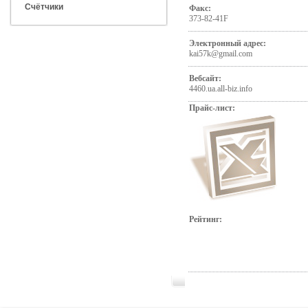
Счётчики
Факс:
373-82-41F
Электронный адрес:
kai57k@gmail.com
Вебсайт:
4460.ua.all-biz.info
Прайс-лист:
Рейтинг: