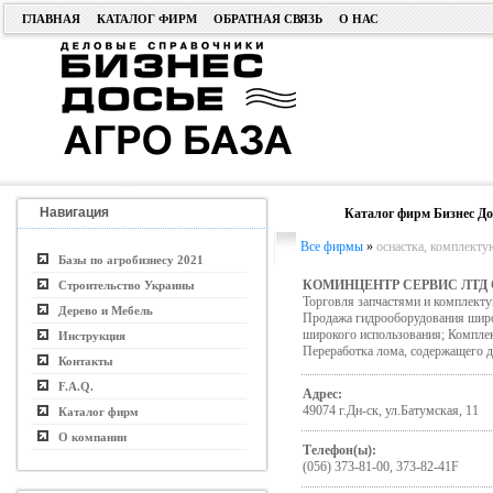
ГЛАВНАЯ
КАТАЛОГ ФИРМ
ОБРАТНАЯ СВЯЗЬ
О НАС
Навигация
Каталог фирм Бизнес До
Все фирмы
»
оснастка, комплект
Базы по агробизнесу 2021
КОМИНЦЕНТР СЕРВИС ЛТД 
Строительство Украины
Торговля запчастями и комплект
Дерево и Мебель
Продажа гидрооборудования широк
широкого использования; Комплек
Инструкция
Переработка лома, содержащего д
Контакты
F.A.Q.
Адрес:
49074 г.Дн-ск, ул.Батумская, 11
Каталог фирм
О компании
Телефон(ы):
(056) 373-81-00, 373-82-41F