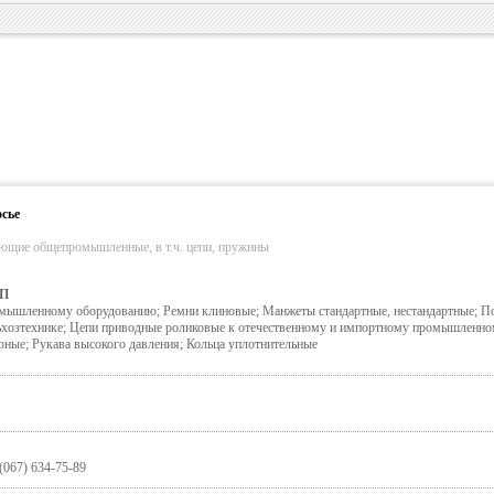
сье
ующие общепромышленные, в т.ч. цепи, пружины
П
омышленному оборудованию; Ремни клиновые; Манжеты стандартные, нестандартные; П
льхозтехнике; Цепи приводные роликовые к отечественному и импортному промышленн
ные; Рукава высокого давления; Кольца уплотнительные
 (067) 634-75-89