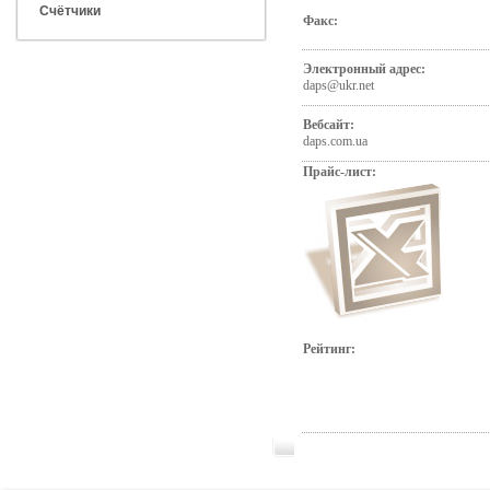
Счётчики
Факс:
Электронный адрес:
daps@ukr.net
Вебсайт:
daps.com.ua
Прайс-лист:
Рейтинг: