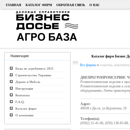
ГЛАВНАЯ
КАТАЛОГ ФИРМ
ОБРАТНАЯ СВЯЗЬ
О НАС
Навигация
Каталог фирм Бизнес До
Все фирмы
»
оснастка, комплект
Базы по агробизнесу 2021
Строительство Украины
ДНЕПРАГРОПРОМСЕРВИС Ч
Резинотехнические изделия к пр
Дерево и Мебель
Резинотехнические изделия к се
Инструкция
оборудованию; Ленты транспортер
Контакты
F.A.Q.
Адрес:
49038 г.Дн-ск, ул.Курчатова, 10
Каталог фирм
О компании
Телефон(ы):
(0562) 31-41-66, (050) 138-83-88,