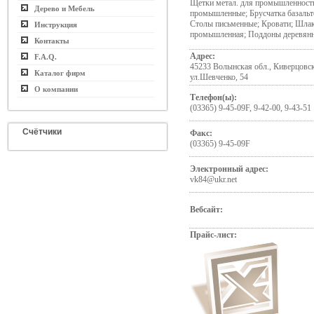
Щетки метал. для промышленност
Дерево и Мебель
промышленные; Брусчатка базальт
Столы письменные; Кровати; Шла
Инструкция
промышленная; Поддоны деревян
Контакты
Адрес:
F.A.Q.
45233 Волынская обл., Киверцовск
Каталог фирм
ул.Шевченко, 54
О компании
Телефон(ы):
(03365) 9-45-09F, 9-42-00, 9-43-51
Счётчики
Факс:
(03365) 9-45-09F
Электронный адрес:
vk84@ukr.net
Вебсайт:
Прайс-лист: