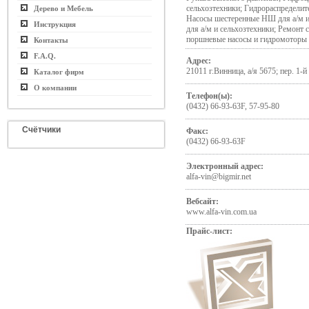
сельхозтехники; Гидрораспределите
Дерево и Мебель
Насосы шестеренные НШ для а/м и
Инструкция
для а/м и сельхозтехники; Ремонт 
поршневые насосы и гидромоторы 
Контакты
F.A.Q.
Адрес:
21011 г.Винница, а/я 5675; пер. 1-
Каталог фирм
О компании
Телефон(ы):
(0432) 66-93-63F, 57-95-80
Счётчики
Факс:
(0432) 66-93-63F
Электронный адрес:
alfa-vin@bigmir.net
Вебсайт:
www.alfa-vin.com.ua
Прайс-лист: