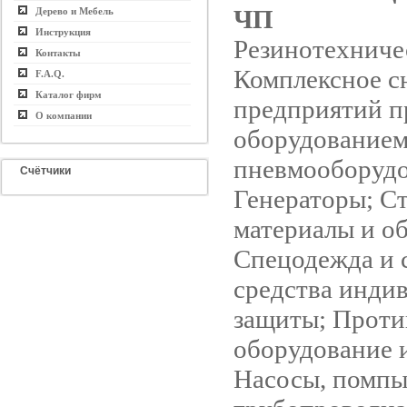
ЧП
Дерево и Мебель
Инструкция
Резинотехниче
Контакты
Комплексное с
F.A.Q.
Каталог фирм
предприятий 
О компании
оборудованием
пневмооборудо
Счётчики
Генераторы; С
материалы и о
Спецодежда и 
средства инди
защиты; Прот
оборудование 
Насосы, помпы