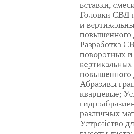
вставки, смес
Головки СВД 
и вертикальн
повышенного 
Разработка С
поворотных и
вертикальных
повышенного 
Абразивы гра
кварцевые; Ус
гидроабразивн
различных мат
Устройство д
высоты листа;