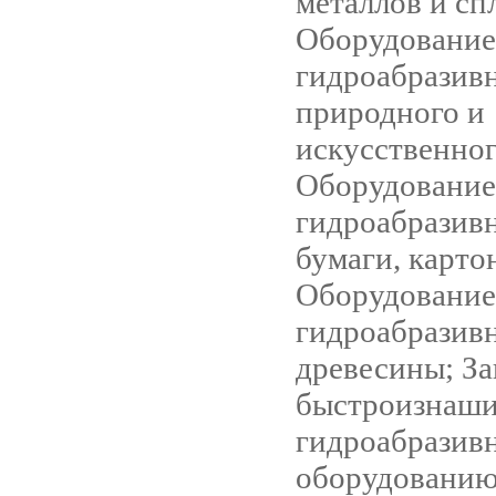
металлов и сп
Оборудование
гидроабразив
природного и
искусственног
Оборудование
гидроабразив
бумаги, карто
Оборудование
гидроабразив
древесины; За
быстроизнаш
гидроабразив
оборудованию