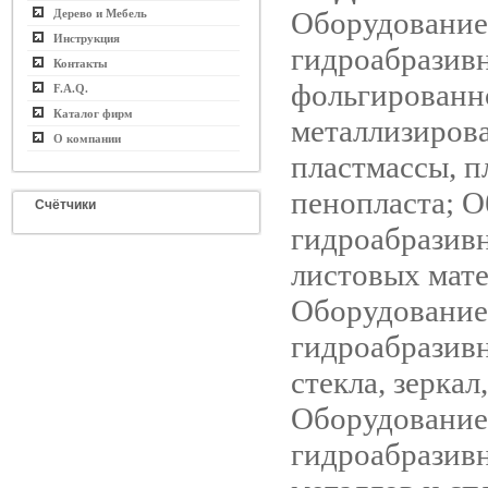
Оборудование
Дерево и Мебель
Инструкция
гидроабразив
Контакты
фольгированн
F.A.Q.
Каталог фирм
металлизиров
О компании
пластмассы, п
пенопласта; 
Счётчики
гидроабразив
листовых мате
Оборудование
гидроабразив
стекла, зеркал
Оборудование
гидроабразив