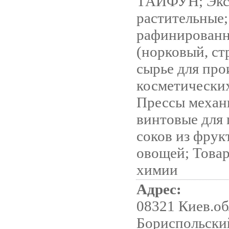
ТАЙФУН; Экс
растительные
рафинирован
(норковый, ст
сырье для про
косметических
Прессы механ
винтовые для
соков из фрукт
овощей; Това
химии
Адрес:
08321 Киев.об
Бориспольский