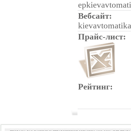
epkievavtomat
Вебсайт:
kievavtomatik
Прайс-лист:
Рейтинг: