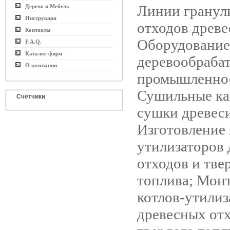
Линии гранул
Дерево и Мебель
Инструкция
отходов древе
Контакты
Оборудование
F.A.Q.
Каталог фирм
деревообраб
О компании
промышленно
Сушильные ка
Счётчики
сушки древес
Изготовление 
утилизаторов
отходов и тве
топлива; Монт
котлов-утилиз
древесных отх