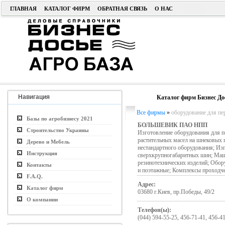
ГЛАВНАЯ
КАТАЛОГ ФИРМ
ОБРАТНАЯ СВЯЗЬ
О НАС
Навигация
Каталог фирм Бизнес До
Все фирмы
»
оборудование для пе
Базы по агробизнесу 2021
БОЛЬШЕВИК ПАО НПП
Строительство Украины
Изготовление оборудования для пе
растительных масел на шнековых 
Дерево и Мебель
нестандартного оборудования; Изг
Инструкция
сверхкрупногабаритных шин; Маш
резинотехнических изделий; Обор
Контакты
и поэтажные; Комплексы проходч
F.A.Q.
Адрес:
Каталог фирм
03680 г.Киев, пр.Победы, 49/2
О компании
Телефон(ы):
(044) 594-55-25, 456-71-41, 456-41