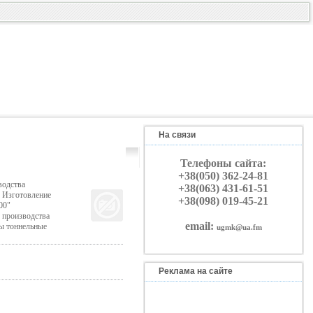
На связи
Телефоны сайта:
+38(050) 362-24-81
водства
+38(063) 431-61-51
; Изготовление
+38(098) 019-45-21
00"
 производства
email:
ы тоннельные
ugmk@ua.fm
Реклама на сайте