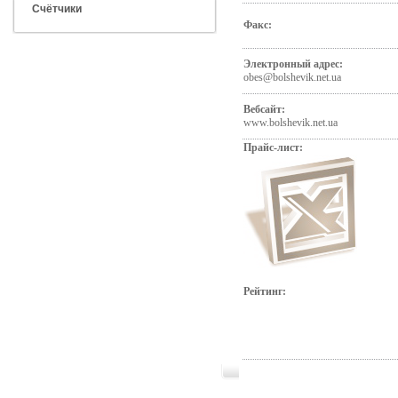
Счётчики
Факс:
Электронный адрес:
obes@bolshevik.net.ua
Вебсайт:
www.bolshevik.net.ua
Прайс-лист:
Рейтинг: