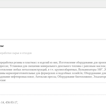
сье
реработки сырья и отходов
реработки резины и пластмасс и изделий из них; Изготовление оборудования для произ
прессах; Установки для смешения минерального дизельного топлива с рапсовым маслом
отовление любых металлоконструкций, в т.ч. крупногабаритных; Вулканизаторы 160", 2
ины кормоприготовительные для фермерских и подсобных хозяйств; Оборудование для
удование нефтепромысловое; Автоклав-прессы; Оборудование биотопливное; Эскалатор
еские
-14, 456-93-17,