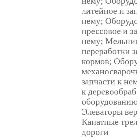
нему; Оборуд
литейное и за
нему; Оборуд
прессовое и з
нему; Мельни
переработки з
кормов; Обор
механосвароч
запчасти к не
к деревообра
оборудованию 
Элеваторы ве
Канатные тре
дороги