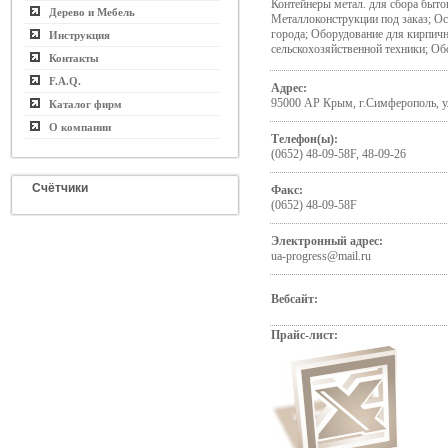
Контейнеры метал. для сбора быто
Дерево и Мебель
Металлоконструкции под заказ; О
города; Оборудование для кирпичн
Инструкция
сельскохозяйственной техники; 
Контакты
F.A.Q.
Адрес:
95000 АР Крым, г.Симферополь, ул
Каталог фирм
О компании
Телефон(ы):
(0652) 48-09-58F, 48-09-26
Счётчики
Факс:
(0652) 48-09-58F
Электронный адрес:
ua-progress@mail.ru
Вебсайт:
Прайс-лист: