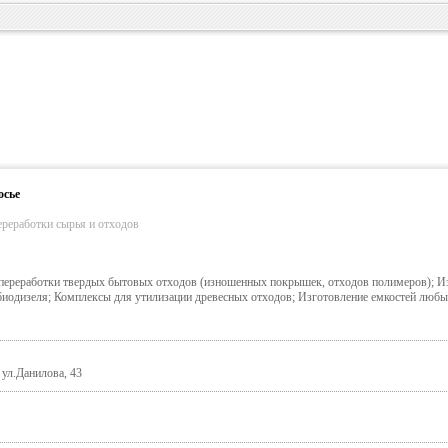
осье
ереработки сырья и отходов
переработки твердых бытовых отходов (изношенных покрышек, отходов полимеров); И
биодизеля; Комплексы для утилизации древесных отходов; Изготовление емкостей любы
ул.Данилова, 43