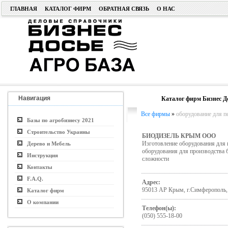
ГЛАВНАЯ
КАТАЛОГ ФИРМ
ОБРАТНАЯ СВЯЗЬ
О НАС
Навигация
Каталог фирм Бизнес Д
Все фирмы
»
оборудование для п
Базы по агробизнесу 2021
Строительство Украины
БИОДИЗЕЛЬ КРЫМ ООО
Изготовление оборудования для 
Дерево и Мебель
оборудования для производства 
Инструкция
сложности
Контакты
F.A.Q.
Адрес:
95013 АР Крым, г.Симферополь, 
Каталог фирм
О компании
Телефон(ы):
(050) 555-18-00