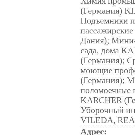
Химия промы
(Германия) K
Подъемники п
пассажирские 
Дания); Мини
сада, дома 
(Германия); С
моющие проф
(Германия); 
поломоечные 
KARCHER (Ге
Уборочный ин
VILEDA, RE
Адрес: