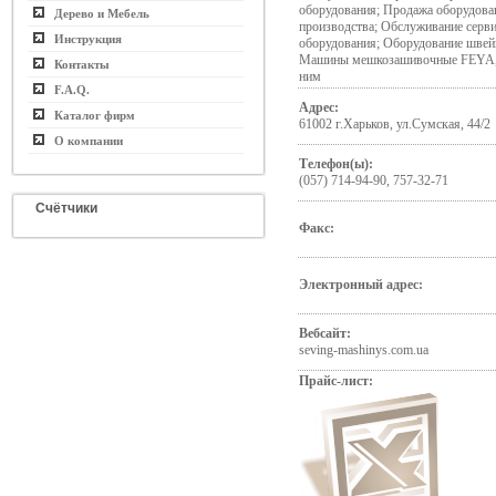
оборудования; Продажа оборудова
Дерево и Мебель
производства; Обслуживание серв
Инструкция
оборудования; Оборудование швей
Машины мешкозашивочные FEYA
Контакты
ним
F.A.Q.
Адрес:
Каталог фирм
61002 г.Харьков, ул.Сумская, 44/2
О компании
Телефон(ы):
(057) 714-94-90, 757-32-71
Счётчики
Факс:
Электронный адрес:
Вебсайт:
seving-mashinys.com.ua
Прайс-лист: