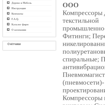
ООО
Дерево и Мебель
Инструкция
Компрессоры 
Контакты
текстильной
F.A.Q.
Каталог фирм
промышленно
О компании
Фитинги; Пер
никелированн
Счётчики
полиуретанов
спиральные; 
антивибрацио
Пневмомагист
(пневмосети)-
проектирован
Компрессоры 