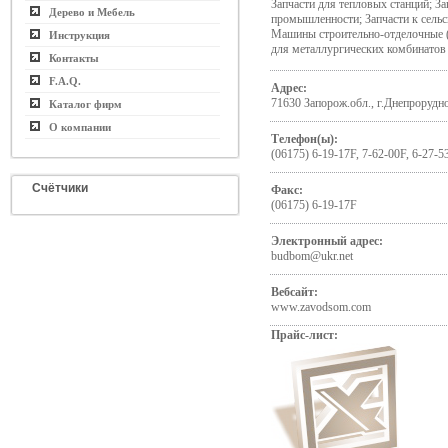
Запчасти для тепловых станций; З
Дерево и Мебель
промышленности; Запчасти к сельс
Машины строительно-отделочные (
Инструкция
для металлургических комбинатов
Контакты
F.A.Q.
Адрес:
71630 Запорож.обл., г.Днепрорудно
Каталог фирм
О компании
Телефон(ы):
(06175) 6-19-17F, 7-62-00F, 6-27-5
Счётчики
Факс:
(06175) 6-19-17F
Электронный адрес:
budbom@ukr.net
Вебсайт:
www.zavodsom.com
Прайс-лист: